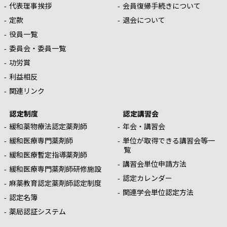
代表理事挨拶
会員復帰手続きについて
定款
退会について
役員一覧
委員会・委員一覧
功労賞
利益相反
関連リンク
認定制度
認定講習会
緩和薬物療法認定薬剤師
年会・講習会
緩和医療専門薬剤師
単位が取得できる講習会等一
覧
緩和医療暫定指導薬剤師
講習会単位申請方法
緩和医療専門薬剤師研修施設
認定カレンダー
麻薬教育認定薬剤師認定制度
関連学会単位認定方法
認定名簿
薬局認証システム