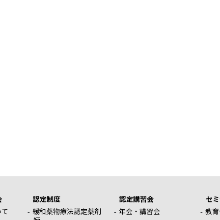
会
認定制度
認定講習会
セミ
いて
緩和薬物療法認定薬剤
年会・講習会
教育
師