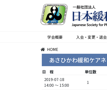
学会概要
入会・変更・退会
HOME
あさひかわ緩和ケアネ
日 程
単位数
2019-07-18
1
14:00 ～ 15:00