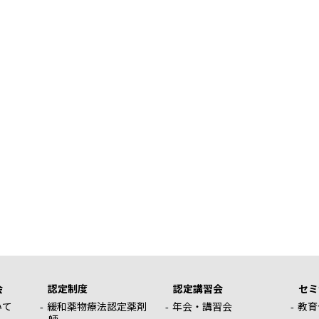
会
認定制度
認定講習会
セミ
いて
緩和薬物療法認定薬剤
年会・講習会
教育
師