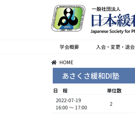
学会概要
入会・変更・退会
HOME
あさくさ緩和DI塾
日 程
単位数
2022-07-19
2
16:00 ～ 17:00