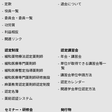
定款
退会について
役員一覧
委員会・委員一覧
功労賞
利益相反
関連リンク
認定制度
認定講習会
緩和薬物療法認定薬剤師
年会・講習会
緩和医療専門薬剤師
単位が取得できる講習会等一
覧
緩和医療暫定指導薬剤師
講習会単位申請方法
緩和医療専門薬剤師研修施設
認定カレンダー
麻薬教育認定薬剤師認定制度
関連学会単位認定方法
認定名簿
薬局認証システム
セミナー・研修会
発行物