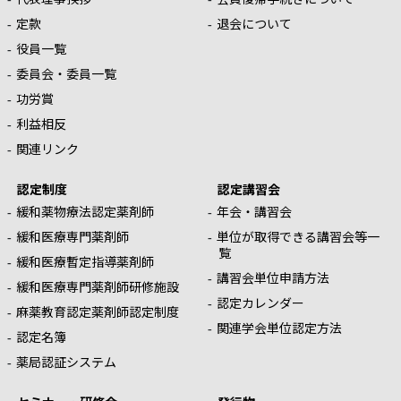
定款
退会について
役員一覧
委員会・委員一覧
功労賞
利益相反
関連リンク
認定制度
認定講習会
緩和薬物療法認定薬剤師
年会・講習会
緩和医療専門薬剤師
単位が取得できる講習会等一
覧
緩和医療暫定指導薬剤師
講習会単位申請方法
緩和医療専門薬剤師研修施設
認定カレンダー
麻薬教育認定薬剤師認定制度
関連学会単位認定方法
認定名簿
薬局認証システム