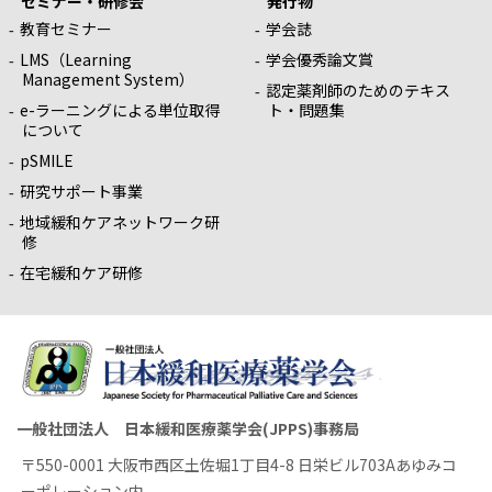
セミナー・研修会
発行物
教育セミナー
学会誌
LMS（Learning
学会優秀論文賞
Management System）
認定薬剤師のためのテキス
e-ラーニングによる単位取得
ト・問題集
について
pSMILE
研究サポート事業
地域緩和ケアネットワーク研
修
在宅緩和ケア研修
一般社団法人 日本緩和医療薬学会(JPPS)事務局
〒550-0001 大阪市西区土佐堀1丁目4-8 日栄ビル703Aあゆみコ
ーポレーション内