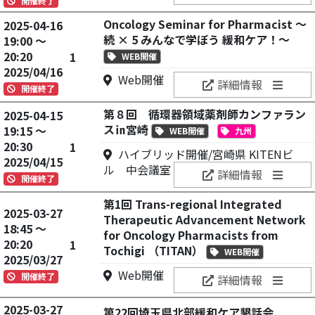
開催終了
Oncology Seminar for Pharmacist ～
2025-04-16
続 × 5 みんなで学ぼう 緩和ケア！～
19:00 ～
20:20
1
WEB開催
2025/04/16
Web開催
詳細情報
開催終了
第８回 循環器領域薬剤師カンファラン
2025-04-15
ス㏌宮崎
19:15 ～
WEB開催
九州
20:30
1
ハイブリッド開催/宮崎県 KITENビ
2025/04/15
ル 中会議室
詳細情報
開催終了
第1回 Trans-regional Integrated
2025-03-27
Therapeutic Advancement Network
18:45 ～
for Oncology Pharmacists from
20:20
1
Tochigi （TITAN）
WEB開催
2025/03/27
Web開催
開催終了
詳細情報
2025-03-27
第22回埼玉県北部緩和ケア懇話会