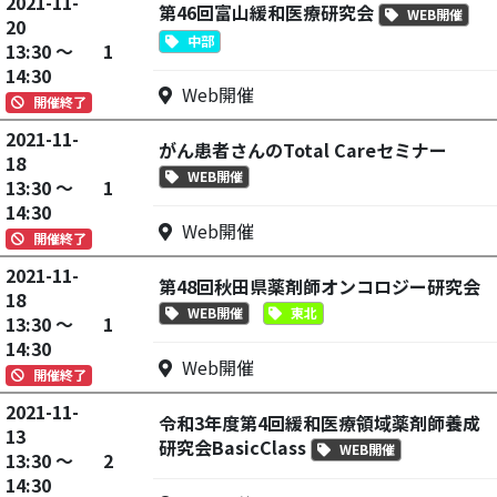
2021-11-
第46回富山緩和医療研究会
WEB開催
20
中部
13:30 ～
1
14:30
Web開催
開催終了
2021-11-
がん患者さんのTotal Careセミナー
18
WEB開催
13:30 ～
1
14:30
Web開催
開催終了
2021-11-
第48回秋田県薬剤師オンコロジー研究会
18
WEB開催
東北
13:30 ～
1
14:30
Web開催
開催終了
2021-11-
令和3年度第4回緩和医療領域薬剤師養成
13
研究会BasicClass
WEB開催
13:30 ～
2
14:30