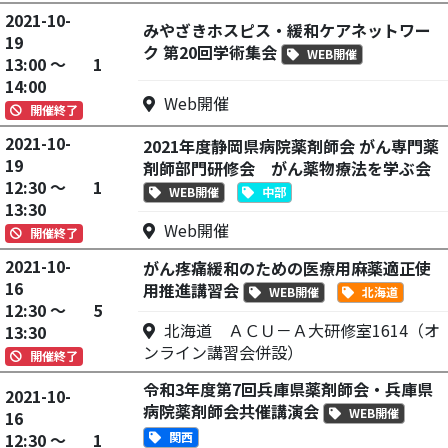
2021-10-
みやざきホスピス・緩和ケアネットワー
19
ク 第20回学術集会
WEB開催
13:00 ～
1
14:00
Web開催
開催終了
2021-10-
2021年度静岡県病院薬剤師会 がん専門薬
19
剤師部門研修会 がん薬物療法を学ぶ会
12:30 ～
1
WEB開催
中部
13:30
Web開催
開催終了
2021-10-
がん疼痛緩和のための医療用麻薬適正使
16
用推進講習会
WEB開催
北海道
12:30 ～
5
北海道 ＡＣＵ－Ａ大研修室1614（オ
13:30
ンライン講習会併設）
開催終了
令和3年度第7回兵庫県薬剤師会・兵庫県
2021-10-
病院薬剤師会共催講演会
WEB開催
16
12:30 ～
1
関西