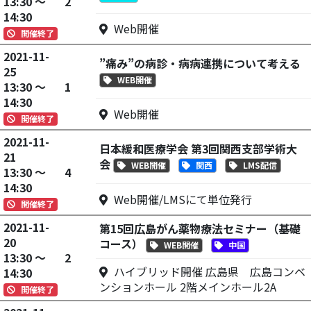
13:30 ～
2
14:30
Web開催
開催終了
2021-11-
”痛み”の病診・病病連携について考える
25
WEB開催
13:30 ～
1
14:30
Web開催
開催終了
2021-11-
日本緩和医療学会 第3回関西支部学術大
21
会
WEB開催
関西
LMS配信
13:30 ～
4
14:30
Web開催/LMSにて単位発行
開催終了
2021-11-
第15回広島がん薬物療法セミナー（基礎
20
コース）
WEB開催
中国
13:30 ～
2
ハイブリッド開催 広島県 広島コンベ
14:30
ンションホール 2階メインホール2A
開催終了