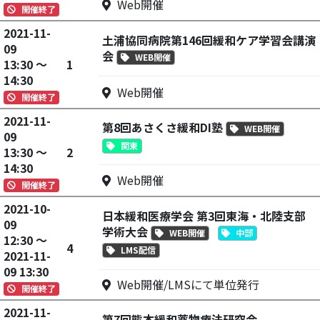
Web開催
開催終了
2021-11-
土浦協同病院第146回緩和ケア学習会講演
09
会
WEB開催
13:30 ～
1
14:30
Web開催
開催終了
2021-11-
第8回あさくさ緩和DI塾
WEB開催
09
関東
13:30 ～
2
14:30
Web開催
開催終了
2021-10-
日本緩和医療学会 第3回東海・北陸支部
09
学術大会
WEB開催
中部
12:30 ～
4
LMS配信
2021-11-
09 13:30
Web開催/LMSにて単位発行
開催終了
2021-11-
第7回熊本緩和薬物療法研究会