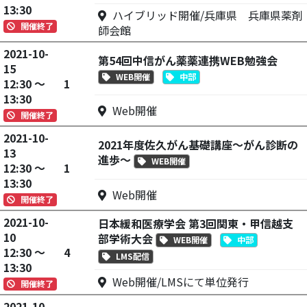
13:30
ハイブリッド開催/兵庫県 兵庫県薬剤
開催終了
師会館
2021-10-
第54回中信がん薬薬連携WEB勉強会
15
WEB開催
中部
12:30 ～
1
13:30
Web開催
開催終了
2021-10-
2021年度佐久がん基礎講座～がん診断の
13
進歩～
WEB開催
12:30 ～
1
13:30
Web開催
開催終了
2021-10-
日本緩和医療学会 第3回関東・甲信越支
10
部学術大会
WEB開催
中部
12:30 ～
4
LMS配信
13:30
Web開催/LMSにて単位発行
開催終了
2021-10-