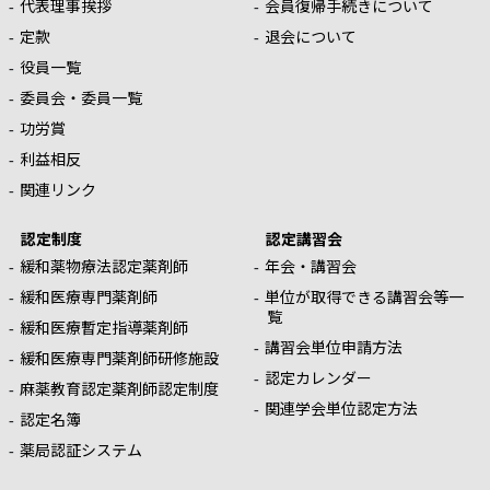
代表理事挨拶
会員復帰手続きについて
定款
退会について
役員一覧
委員会・委員一覧
功労賞
利益相反
関連リンク
認定制度
認定講習会
緩和薬物療法認定薬剤師
年会・講習会
緩和医療専門薬剤師
単位が取得できる講習会等一
覧
緩和医療暫定指導薬剤師
講習会単位申請方法
緩和医療専門薬剤師研修施設
認定カレンダー
麻薬教育認定薬剤師認定制度
関連学会単位認定方法
認定名簿
薬局認証システム