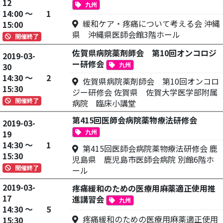
12
九州
14:00 ～
1
緩和ケア・疼痛について考える会 沖縄
15:00
県 沖縄県医師会館3階ホール
開催終了
佐賀県病院薬剤師会 第10回オンコロジ
2019-03-
ー研修会
九州
30
14:30 ～
2
佐賀県病院薬剤師会 第10回オンコロ
15:30
ジー研修会 佐賀県 佐賀大学医学部附属
開催終了
病院 臨床小講堂
第415回医師会病院薬物療法研修会
2019-03-
九州
19
14:30 ～
1
第415回医師会病院薬物療法研修会 鹿
15:30
児島県 鹿児島市医師会病院 別館6階ホ
開催終了
ール
2019-03-
疼痛緩和のための医療用麻薬適正使用推
17
進講習会
九州
14:30 ～
5
疼痛緩和のための医療用麻薬適正使用
15:30