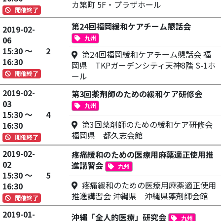
カ築町 5F・プラザホール
開催終了
第24回福岡緩和ケアチーム懇話会
2019-02-
九州
06
15:30 ～
2
第24回福岡緩和ケアチーム懇話会 福
16:30
岡県 TKPガーデンシティ天神8階 S-1ホ
開催終了
ール
2019-02-
第3回薬剤師のための緩和ケア研修会
03
九州
15:30 ～
4
第3回薬剤師のための緩和ケア研修会
16:30
福岡県 都久志会館
開催終了
2019-02-
疼痛緩和のための医療用麻薬適正使用推
02
進講習会
九州
15:30 ～
5
疼痛緩和のための医療用麻薬適正使用
16:30
推進講習会 沖縄県 沖縄県薬剤師会館
開催終了
2019-01-
沖縄「全人的医療」研究会
九州