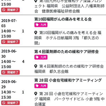
第7回九州心不全緩和ケア深論プロジ
15:00
ェクト 福岡県 公益財団法人 八幡薬剤師
開催終了
会 健康医療福祉研修会館
第10回福岡がんの痛みを考える会
2019-07-
九州
03
14:00 ～
1
第10回福岡がんの痛みを考える会 福
15:00
岡県 ホテル日航福岡 3階 「都久志の
開催終了
間」
2019-06-
第４回薬剤師のための緩和ケア研修会
30
九州
14:00 ～
4
第４回薬剤師のための緩和ケア研修会
15:00
福岡県 都久志会館
開催終了
第 28 回 小倉在宅緩和ケアミーティング
2019-06-
九州
29
14:30 ～
1
第 28 回 小倉在宅緩和ケアミーティン
15:30
グ 福岡県 パークサイドビル 小倉 9階 中
開催終了
会議室