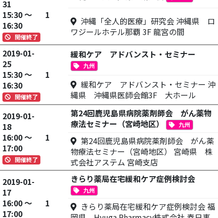
31
15:30 ～
1
沖縄「全人的医療」研究会 沖縄県 ロ
16:30
ワジールホテル那覇 3F 龍宮の間
開催終了
2019-01-
緩和ケア アドバンスト・セミナー
25
九州
15:30 ～
1
緩和ケア アドバンスト・セミナー 沖
16:30
縄県 沖縄県医師会館3F 大ホール
開催終了
第24回鹿児島県病院薬剤師会 がん薬物
2019-01-
療法セミナー（宮崎地区）
九州
18
16:00 ～
1
第24回鹿児島県病院薬剤師会 がん薬
17:00
物療法セミナー（宮崎地区） 宮崎県 株
開催終了
式会社アステム 宮崎支店
きらり薬局在宅緩和ケア症例検討会
2019-01-
九州
17
16:00 ～
1
きらり薬局在宅緩和ケア症例検討会 福
17:00
岡県 Hyuga Pharmacy株式会社 春日事