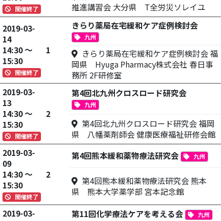
推進講習会 大分県 T全労災ソレイユ
開催終了
きらり薬局在宅緩和ケア症例検討会
2019-03-
九州
14
14:30 ～
1
きらり薬局在宅緩和ケア症例検討会 福
15:30
岡県 Hyuga Pharmacy株式会社 春日事
開催終了
務所 2F研修室
2019-03-
第4回北九州クロスロード研究会
13
九州
14:30 ～
2
第4回北九州クロスロード研究会 福岡
15:30
県 八幡薬剤師会 健康医療福祉研修会館
開催終了
2019-03-
第4回熊本緩和薬物療法研究会
九州
09
14:30 ～
2
第4回熊本緩和薬物療法研究会 熊本
15:30
県 熊本大学薬学部 宮本記念館
開催終了
2019-03-
第11回化学療法ケアを考える会
九州