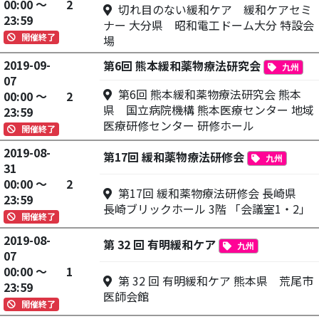
00:00 ～
2
切れ目のない緩和ケア 緩和ケアセミ
23:59
ナー 大分県 昭和電工ドーム大分 特設会
開催終了
場
2019-09-
第6回 熊本緩和薬物療法研究会
九州
07
第6回 熊本緩和薬物療法研究会 熊本
00:00 ～
2
県 国立病院機構 熊本医療センター 地域
23:59
医療研修センター 研修ホール
開催終了
2019-08-
第17回 緩和薬物療法研修会
九州
31
00:00 ～
2
第17回 緩和薬物療法研修会 長崎県
23:59
長崎ブリックホール 3階 「会議室1・2」
開催終了
2019-08-
第 32 回 有明緩和ケア
九州
07
00:00 ～
1
第 32 回 有明緩和ケア 熊本県 荒尾市
23:59
医師会館
開催終了