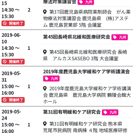
療法対策講習会
九州
15
14:30 ～
2
第37回鹿児島県病院薬剤師会 がん薬
15:30
物療法対策講習会 鹿児島県 (株)アステ
開催終了
ム 鹿児島営業部 5階 会議室
2019-06-
第45回長崎県北緩和医療研究会
九州
10
14:30 ～
1
第45回長崎県北緩和医療研究会 長崎
15:30
県 アルカスSASEBO 3階 大会議室
開催終了
2019年度鹿児島大学緩和ケア学術講演会
2019-05-
九州
31
15:00 ～
1
2019年度鹿児島大学緩和ケア学術講演
16:00
会 鹿児島県 鹿児島大学病院 鶴陵会館大
開催終了
ホール
2019-05-
第31回有明緩和ケア研究会
九州
24
第31回有明緩和ケア研究会 熊本県
15:00 ～
1
荒尾市民病院 南病棟 ４階 地域医療研修
16:00