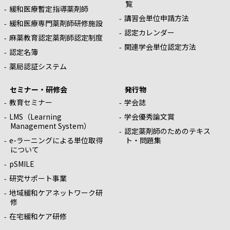
覧
緩和医療暫定指導薬剤師
講習会単位申請方法
緩和医療専門薬剤師研修施設
認定カレンダー
麻薬教育認定薬剤師認定制度
関連学会単位認定方法
認定名簿
薬局認証システム
セミナー・研修会
発行物
教育セミナー
学会誌
LMS（Learning
学会優秀論文賞
Management System）
認定薬剤師のためのテキス
e-ラーニングによる単位取得
ト・問題集
について
pSMILE
研究サポート事業
地域緩和ケアネットワーク研
修
在宅緩和ケア研修