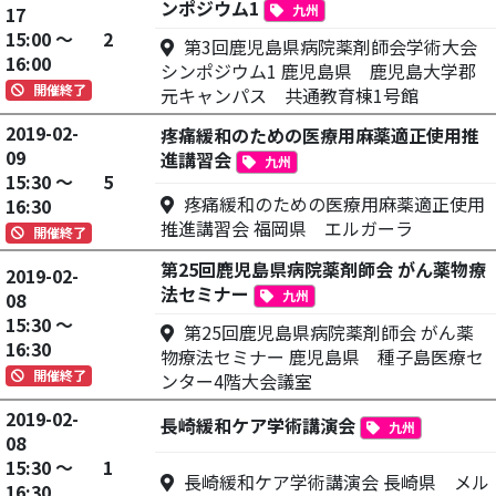
ンポジウム1
九州
17
15:00 ～
2
第3回鹿児島県病院薬剤師会学術大会
16:00
シンポジウム1 鹿児島県 鹿児島大学郡
開催終了
元キャンパス 共通教育棟1号館
2019-02-
疼痛緩和のための医療用麻薬適正使用推
09
進講習会
九州
15:30 ～
5
疼痛緩和のための医療用麻薬適正使用
16:30
推進講習会 福岡県 エルガーラ
開催終了
第25回鹿児島県病院薬剤師会 がん薬物療
2019-02-
法セミナー
九州
08
15:30 ～
第25回鹿児島県病院薬剤師会 がん薬
16:30
物療法セミナー 鹿児島県 種子島医療セ
開催終了
ンター4階大会議室
2019-02-
長崎緩和ケア学術講演会
九州
08
15:30 ～
1
長崎緩和ケア学術講演会 長崎県 メル
16:30