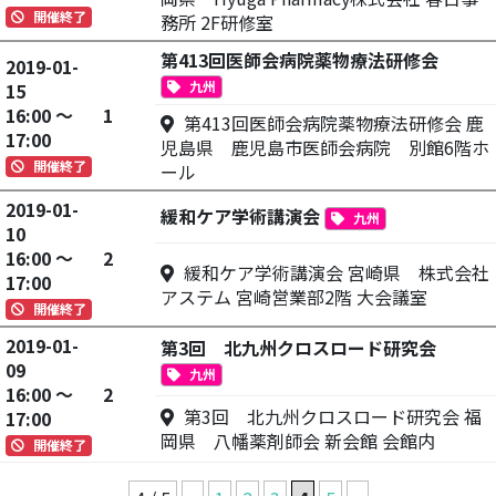
開催終了
務所 2F研修室
第413回医師会病院薬物療法研修会
2019-01-
九州
15
16:00 ～
1
第413回医師会病院薬物療法研修会 鹿
17:00
児島県 鹿児島市医師会病院 別館6階ホ
開催終了
ール
2019-01-
緩和ケア学術講演会
九州
10
16:00 ～
2
緩和ケア学術講演会 宮崎県 株式会社
17:00
アステム 宮崎営業部2階 大会議室
開催終了
2019-01-
第3回 北九州クロスロード研究会
09
九州
16:00 ～
2
第3回 北九州クロスロード研究会 福
17:00
岡県 八幡薬剤師会 新会館 会館内
開催終了