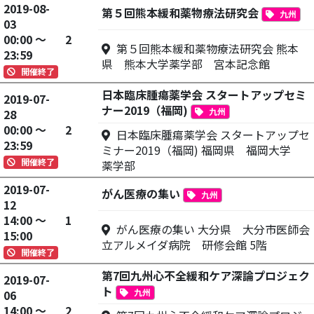
2019-08-
第５回熊本緩和薬物療法研究会
九州
03
00:00 ～
2
第５回熊本緩和薬物療法研究会 熊本
23:59
県 熊本大学薬学部 宮本記念館
開催終了
日本臨床腫瘍薬学会 スタートアップセミ
2019-07-
ナー2019（福岡)
九州
28
00:00 ～
2
日本臨床腫瘍薬学会 スタートアップセ
23:59
ミナー2019（福岡) 福岡県 福岡大学
開催終了
薬学部
2019-07-
がん医療の集い
九州
12
14:00 ～
1
がん医療の集い 大分県 大分市医師会
15:00
立アルメイダ病院 研修会館 5階
開催終了
第7回九州心不全緩和ケア深論プロジェク
2019-07-
ト
九州
06
14:00 ～
2