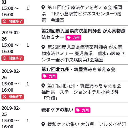
01
第11回化学療法ケアを考える会 福岡
15:00 ～
1
県 TKP小倉駅前ビジネスセンター9階
16:00
第一会議室
開催終了
第26回鹿児島県病院薬剤師会 がん薬物療
2019-02-
法セミナー
九州
26
15:00 ～
1
第26回鹿児島県病院薬剤師会 がん薬
16:00
物療法セミナー 鹿児島県 垂水市医療セ
開催終了
ンター垂水中央病院第1会議室
第17回北九州・筑豊痛みを考える会
2019-02-
九州
26
15:00 ～
1
第17回北九州・筑豊痛みを考える会
16:00
福岡県 ステーションホテル小倉 5階
開催終了
「飛翔」
2019-02-
緩和ケアの集い
九州
25
15:00 ～
1
緩和ケアの集い 大分県 アルメイダ研
16:00