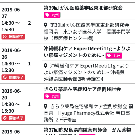
第39回 がん医療薬学区東北部研究会
2019-06-
九州
27
14:30 ～
2
第39回 がん医療薬学区東北部研究会
15:30
福岡県 東京女子医科大学 看護専門学
開催終了
校（東医療センター横)
沖縄緩和ケア ExpertMeeti11g ~よりよ
2019-06-
い疹痛マジメントのために~
九州
26
14:30 ～
1
沖縄緩和ケア ExpertMeeti11g ~より
15:30
よい疹痛マジメントのために~ 沖縄県
開催終了
沖縄県医師会館2階 会議室4
きらり薬局在宅緩和ケア症例検討会
2019-06-
九州
20
14:30 ～
1
きらり薬局在宅緩和ケア症例検討会 福
15:30
岡県 Hyuga Pharmacy株式会社 春日事
開催終了
務所 ２F研修室
第37回鹿児島県病院薬剤師会 がん薬物
2019-06-