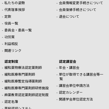
私たちの姿勢
会員情報変更手続きについて
代表理事挨拶
会員復帰手続きについて
定款
退会について
役員一覧
委員会・委員一覧
功労賞
利益相反
関連リンク
認定制度
認定講習会
緩和薬物療法認定薬剤師
年会・講習会
緩和医療専門薬剤師
単位が取得できる講習会等一
覧
緩和医療暫定指導薬剤師
講習会単位申請方法
緩和医療専門薬剤師研修施設
認定カレンダー
麻薬教育認定薬剤師認定制度
関連学会単位認定方法
認定名簿
薬局認証システム