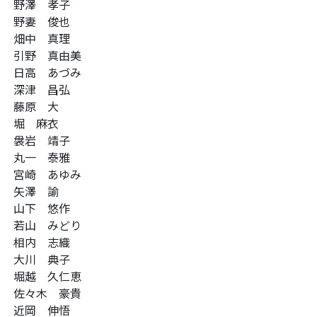
野澤 孝子
野妻 俊也
畑中 真理
引野 真由美
日高 あづみ
深津 昌弘
藤原 大
堀 麻衣
袰岩 靖子
丸一 泰雅
宮崎 あゆみ
矢澤 諭
山下 悠作
若山 みどり
相内 志織
大川 典子
堀越 久仁恵
佐々木 豪貴
近岡 伸悟