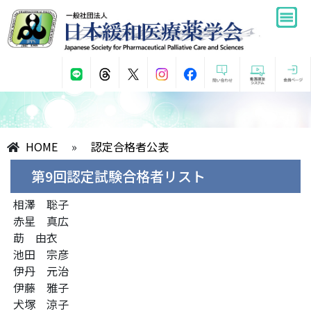
HOME
»
認定合格者公表
第9回認定試験合格者リスト
相澤 聡子
赤星 真広
莇 由衣
池田 宗彦
伊丹 元治
伊藤 雅子
犬塚 涼子