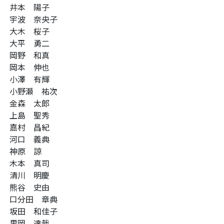
井本 陽子
宇波 奈央子
大木 桜子
大平 勇二
岡野 和真
岡本 伸也
小澤 有輝
小野瀬 祐次
金森 太郎
上島 聖秀
嘉村 昌紀
河口 義典
神原 諒
木本 真司
清川 明慶
熊谷 史由
口分田 章典
坂田 和佳子
里岡 達哉