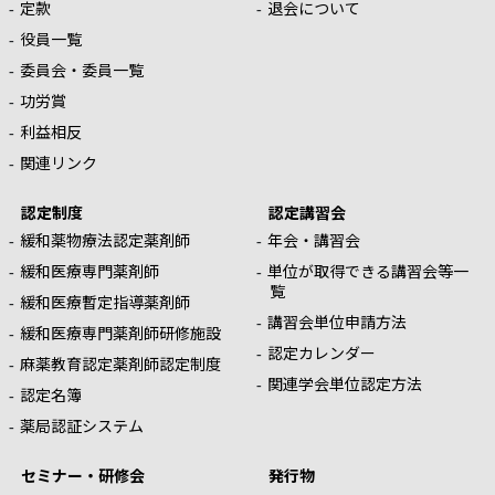
定款
退会について
役員一覧
委員会・委員一覧
功労賞
利益相反
関連リンク
認定制度
認定講習会
緩和薬物療法認定薬剤師
年会・講習会
緩和医療専門薬剤師
単位が取得できる講習会等一
覧
緩和医療暫定指導薬剤師
講習会単位申請方法
緩和医療専門薬剤師研修施設
認定カレンダー
麻薬教育認定薬剤師認定制度
関連学会単位認定方法
認定名簿
薬局認証システム
セミナー・研修会
発行物