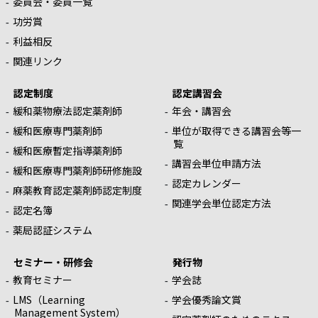
委員会・委員一覧
功労賞
利益相反
関連リンク
認定制度
認定講習会
緩和薬物療法認定薬剤師
年会・講習会
緩和医療専門薬剤師
単位が取得できる講習会等一
覧
緩和医療暫定指導薬剤師
講習会単位申請方法
緩和医療専門薬剤師研修施設
認定カレンダー
麻薬教育認定薬剤師認定制度
関連学会単位認定方法
認定名簿
薬局認証システム
セミナー・研修会
発行物
教育セミナー
学会誌
LMS（Learning
学会優秀論文賞
Management System）