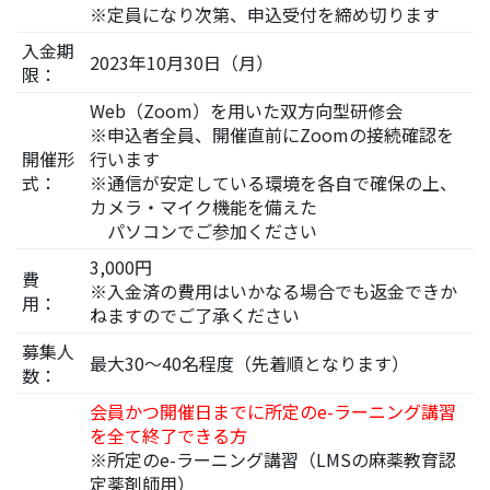
※定員になり次第、申込受付を締め切ります
入金期
2023年10月30日（月）
限：
Web（Zoom）を用いた双方向型研修会
※申込者全員、開催直前にZoomの接続確認を
開催形
行います
式：
※通信が安定している環境を各自で確保の上、
カメラ・マイク機能を備えた
パソコンでご参加ください
3,000円
費
※入金済の費用はいかなる場合でも返金できか
用：
ねますのでご了承ください
募集人
最大30～40名程度（先着順となります）
数：
会員かつ開催日までに所定のe-ラーニング講習
を全て終了できる方
※所定のe-ラーニング講習（LMSの麻薬教育認
定薬剤師用）