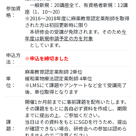
一般新規：20講座全て、有資格者新規：12講
参加資
座（1、10～20）
格：
※2016～2018年度に麻薬教育認定薬剤師を取得
された方は初回更新時に限り
本研修会の受講が免除されます。そのため
今
年度は新規申請予定の方を対象
としています。
申込方
※申込を締切ました
法：
麻薬教育認定薬剤師 2単位
単
緩和薬物療法認定薬剤師 4単位
位：
※LMSにて課題やアンケートなど全て受講完了
後、単位取得となります
開催1か月前までに事前課題を配布いたします。
その課題をもとに各自必ず資料を作成し、期限
までに提出の上、ご参加ください。
課
当日はその資料をもとにSGDを行うため、提出
題：
が確認できない場合、研修会への参加は認めら
れませんのでご注意ください。