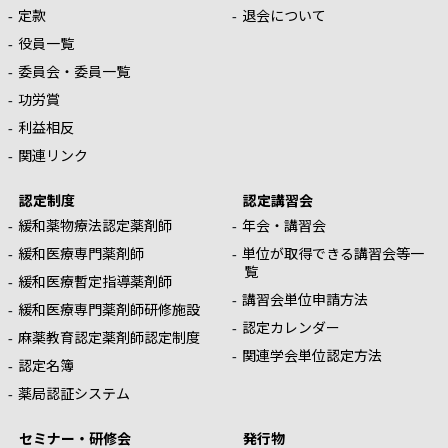
定款
退会について
役員一覧
委員会・委員一覧
功労賞
利益相反
関連リンク
認定制度
認定講習会
緩和薬物療法認定薬剤師
年会・講習会
緩和医療専門薬剤師
単位が取得できる講習会等一
覧
緩和医療暫定指導薬剤師
講習会単位申請方法
緩和医療専門薬剤師研修施設
認定カレンダー
麻薬教育認定薬剤師認定制度
関連学会単位認定方法
認定名簿
薬局認証システム
セミナー・研修会
発行物