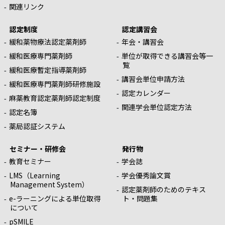
関連リンク
認定制度
認定講習会
緩和薬物療法認定薬剤師
年会・講習会
緩和医療専門薬剤師
単位が取得できる講習会等一
覧
緩和医療暫定指導薬剤師
講習会単位申請方法
緩和医療専門薬剤師研修施設
認定カレンダー
麻薬教育認定薬剤師認定制度
関連学会単位認定方法
認定名簿
薬局認証システム
セミナー・研修会
発行物
教育セミナー
学会誌
LMS（Learning
学会優秀論文賞
Management System）
認定薬剤師のためのテキス
e-ラーニングによる単位取得
ト・問題集
について
pSMILE