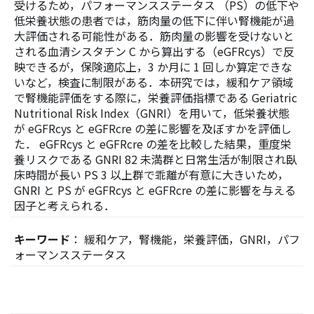
受けるため，パフォーマンスステータス （PS）の低下や
低栄養状態の患者では，筋肉量の低下に伴い腎機能が過
大評価される可能性がある．筋肉量の影響を受けないと
される血清シスタチン C から算出する（eGFRcys）で反
映できるが，保険適応上，3 か月に 1 回しか算定できな
いなど，検査に制限がある．本研究では，緩和ケア領域
で腎機能評価をする際に，栄養評価指標である Geriatric
Nutritional Risk Index（GNRI）を用いて，低栄養状態
が eGFRcys と eGFRcre の差に影響を及ぼすかを評価し
た． eGFRcys と eGFRcre の差を比較した結果，重度栄
養リスクである GNRI 82 未満群と日常生活が制限され臥
床時間が長い PS 3 以上群で乖離が有意に大きいため，
GNRI と PS が eGFRcys と eGFRcre の差に影響を与える
因子と考えられる．
キーワード
： 緩和ケア，腎機能，栄養評価，GNRI，パフ
ォーマンスステータス