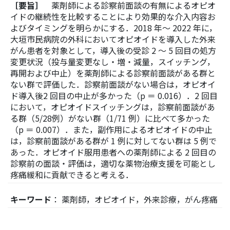
［要旨］
薬剤師による診察前面談の有無によるオピオ
イドの継続性を比較することにより効果的な介入内容お
よびタイミングを明らかにする．2018 年～ 2022 年に，
大垣市民病院の外科においてオピオイドを導入した外来
がん患者を対象として，導入後の受診 2 ～ 5 回目の処方
変更状況（投与量変更なし・増・減量，スイッチング，
再開および中止）を薬剤師による診察前面談がある群と
ない群で評価した．診察前面談がない場合は，オピオイ
ド導入後2 回目の中止が多かった（p ＝ 0.016）．2 回目
において，オピオイドスイッチングは，診察前面談があ
る群（5/28例）がない群（1/71 例）に比べて多かった
（p ＝ 0.007）．また，副作用によるオピオイドの中止
は，診察前面談がある群が 1 例に対してない群は 5 例で
あった．オピオイド服用患者への薬剤師による 2 回目の
診察前の面談・評価は，適切な薬物治療支援を可能とし
疼痛緩和に貢献できると考える．
キーワード
： 薬剤師，オピオイド，外来診療，がん疼痛