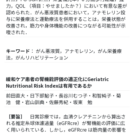
力，QOL （項目：やせましたか？）において有意な差が
認められた．がん悪液質患者において，アナモレリン投
与に栄養療法と運動療法を併用することは，栄養状態が
改善され，筋力や身体機能の改善につながる可能性が示
唆された．
キーワード
： がん悪液質，アナモレリン，がん栄養療
法，がんリハビリテーション
緩和ケア患者の腎機能評価の適正化にGeriatric
Nutritional Risk Indexは有用であるか
前田直大・日下部鮎子・長谷川むつ子・和智純子・菊
池 健・岩山訓典・佐藤秀紀・坂東 勉
［要旨］
日常診療では，血清クレアチニンから算出さ
れる推定糸球体濾過量（eGFRcre）が腎機能の評価に広
く用いられている．しかし，eGFRcre は筋肉量の影響を