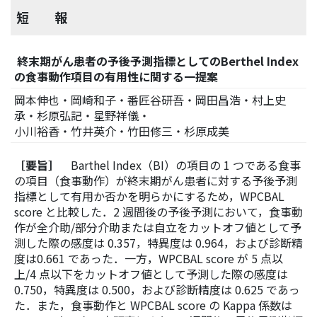
短 報
終末期がん患者の予後予測指標としてのBerthel Index
の食事動作項目の有用性に関する一提案
岡本伸也・岡崎和子・番匠谷研吾・岡田昌浩・村上史
承・杉原弘記・星野祥儀・
小川裕香・竹井英介・竹田修三・杉原成美
［要旨］
Barthel Index（BI）の項目の 1 つである食事
の項目（食事動作）が終末期がん患者に対する予後予測
指標として有用か否かを明らかにするため，WPCBAL
score と比較した．2 週間後の予後予測において，食事動
作が全介助/部分介助または自立をカットオフ値として予
測した際の感度は 0.357，特異度は 0.964，および診断精
度は0.661 であった．一方，WPCBAL score が 5 点以
上/4 点以下をカットオフ値として予測した際の感度は
0.750，特異度は 0.500，および診断精度は 0.625 であっ
た．また，食事動作と WPCBAL score の Kappa 係数は