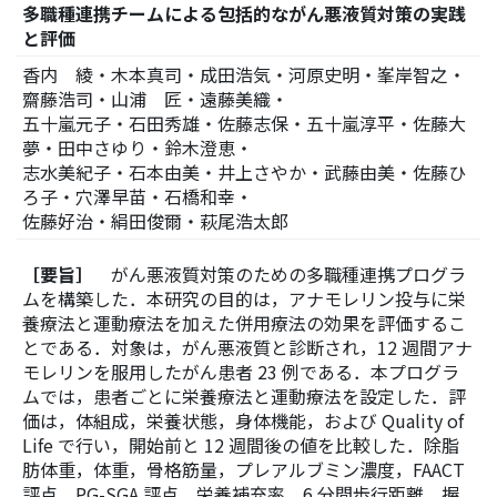
多職種連携チームによる包括的ながん悪液質対策の実践
と評価
香内 綾・木本真司・成田浩気・河原史明・峯岸智之・
齋藤浩司・山浦 匠・遠藤美織・
五十嵐元子・石田秀雄・佐藤志保・五十嵐淳平・佐藤大
夢・田中さゆり・鈴木澄恵・
志水美紀子・石本由美・井上さやか・武藤由美・佐藤ひ
ろ子・穴澤早苗・石橋和幸・
佐藤好治・絹田俊爾・萩尾浩太郎
［要旨］
がん悪液質対策のための多職種連携プログラ
ムを構築した．本研究の目的は，アナモレリン投与に栄
養療法と運動療法を加えた併用療法の効果を評価するこ
とである．対象は，がん悪液質と診断され，12 週間アナ
モレリンを服用したがん患者 23 例である．本プログラ
ムでは，患者ごとに栄養療法と運動療法を設定した．評
価は，体組成，栄養状態，身体機能，および Quality of
Life で行い，開始前と 12 週間後の値を比較した．除脂
肪体重，体重，骨格筋量，プレアルブミン濃度，FAACT
評点，PG-SGA 評点，栄養補充率，6 分間歩行距離，握