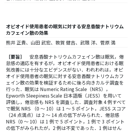
オピオイド使用患者の眠気に対する安息香酸ナトリウム
カフェイン散の効果
熊井 正貴、山田 武宏、敦賀 健吉、武隈 洋、菅原 満
［要旨］
安息香酸ナトリウムカフェイン散は眠気，倦
怠感の適応を有するが，オピオイド使用患者における眠
気改善には十分なエビデンスがない．われわれは，オピ
オイド使用患者の眠気に対する安息香酸ナトリウムカフ
ェイン散の効果を検証するために後ろ向きカルテ調査を
行った．眠気は Numeric Rating Scale（NRS），
Epworth Sleepiness Scale 日本語版（JESS）を用いて
評価し，倦怠感も NRS を調査した．調査対象 4 例すべて
で眠気 NRS （0 〜 10）は 1 〜 5 ポイント，JESS スコア
（24 点満点）は 2 〜 14 点の低下がみられた．倦怠感
NRS（0 〜 10）は 1 例で 5 ポイント，1 例で 3 ポイント
の低下がみられたが，2 例は不変であった．1 例はせん