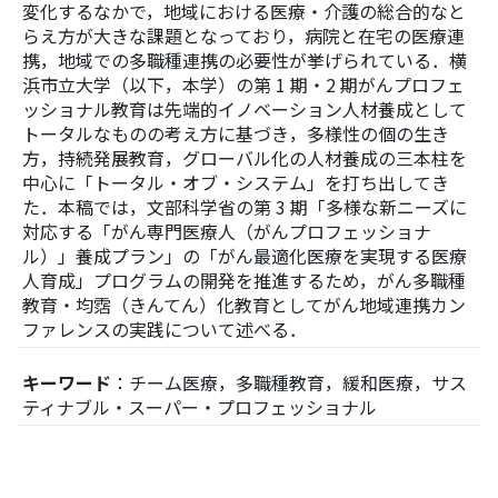
変化するなかで，地域における医療・介護の総合的なと
らえ方が大きな課題となっており，病院と在宅の医療連
携，地域での多職種連携の必要性が挙げられている．横
浜市立大学（以下，本学）の第 1 期・2 期がんプロフェ
ッショナル教育は先端的イノベーション人材養成として
トータルなものの考え方に基づき，多様性の個の生き
方，持続発展教育，グローバル化の人材養成の三本柱を
中心に「トータル・オブ・システム」を打ち出してき
た．本稿では，文部科学省の第 3 期「多様な新ニーズに
対応する「がん専門医療人（がんプロフェッショナ
ル）」養成プラン」の「がん最適化医療を実現する医療
人育成」プログラムの開発を推進するため，がん多職種
教育・均霑（きんてん）化教育としてがん地域連携カン
ファレンスの実践について述べる．
キーワード
：チーム医療，多職種教育，緩和医療，サス
ティナブル・スーパー・プロフェッショナル