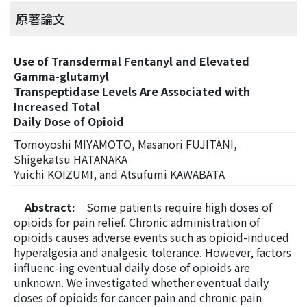
原著論文
Use of Transdermal Fentanyl and Elevated
Gamma-glutamyl
Transpeptidase Levels Are Associated with
Increased Total
Daily Dose of Opioid
Tomoyoshi MIYAMOTO, Masanori FUJITANI,
Shigekatsu HATANAKA
Yuichi KOIZUMI, and Atsufumi KAWABATA
Abstract:
Some patients require high doses of
opioids for pain relief. Chronic administration of
opioids causes adverse events such as opioid-induced
hyperalgesia and analgesic tolerance. However, factors
inﬂuenc-ing eventual daily dose of opioids are
unknown. We investigated whether eventual daily
doses of opioids for cancer pain and chronic pain