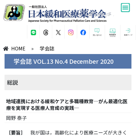
HOME
»
学会誌
学会誌 VOL.13 No.4 December 2020
総説
地域連携における緩和ケアと多職種教育─がん最適化医
療を実現する医療人育成の実践─
岡野 泰子
［要旨］
我が国は，高齢化により医療ニーズが大きく