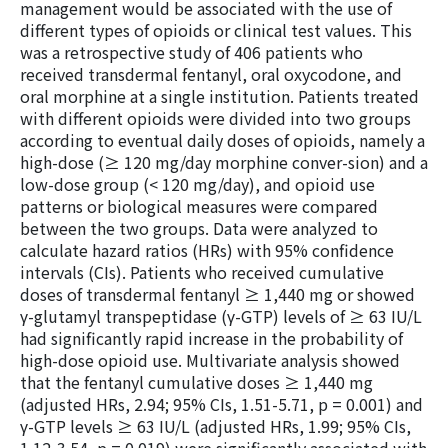
management would be associated with the use of
different types of opioids or clinical test values. This
was a retrospective study of 406 patients who
received transdermal fentanyl, oral oxycodone, and
oral morphine at a single institution. Patients treated
with different opioids were divided into two groups
according to eventual daily doses of opioids, namely a
high-dose (≥ 120 mg/day morphine conver-sion) and a
low-dose group (< 120 mg/day), and opioid use
patterns or biological measures were compared
between the two groups. Data were analyzed to
calculate hazard ratios (HRs) with 95% conﬁdence
intervals (CIs). Patients who received cumulative
doses of transdermal fentanyl ≥ 1,440 mg or showed
γ-glutamyl transpeptidase (γ-GTP) levels of ≥ 63 IU/L
had significantly rapid increase in the probability of
high-dose opioid use. Multivariate analysis showed
that the fentanyl cumulative doses ≥ 1,440 mg
(adjusted HRs, 2.94; 95% CIs, 1.51-5.71, p = 0.001) and
γ-GTP levels ≥ 63 IU/L (adjusted HRs, 1.99; 95% CIs,
1.12-3.54, p = 0.019) were signiﬁcantly associated with