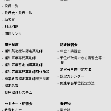
役員一覧
委員会・委員一覧
功労賞
利益相反
関連リンク
認定制度
認定講習会
緩和薬物療法認定薬剤師
年会・講習会
緩和医療専門薬剤師
単位が取得できる講習会等一
覧
緩和医療暫定指導薬剤師
講習会単位申請方法
緩和医療専門薬剤師研修施設
認定カレンダー
麻薬教育認定薬剤師認定制度
関連学会単位認定方法
認定名簿
薬局認証システム
セミナー・研修会
発行物
教育セミナー
学会誌