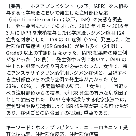
［要旨］
ホスアプレピタント（以下，fAPR）を末梢投
与する化学療法において発生した注射部位反応
（injection site reaction；以下，ISR）の実態を調査
し，発生要因について検討した．2013 年 4 月～ 2016 年
3 月に fAPR を末梢投与した化学療法レジメン適用 124
症例を対象とした．ISR は 31 症例（25%）発生した．注
射部位圧痛症例（ISR Grade1）が最も多く（24 例），
Grade3 以上の重篤例はなかった．fAPR 投薬時の発生例
が多かった（18 例）．発生例中 5 例において，fAPR の
中止と内服薬への切り替えが必要となった．女性で，特
にアンスラサイクリン系併用レジメン症例と，回避すべ
き注射部位からの投与症例で発生率が高かった（各
33%，60%）．多変量解析の結果，「女性」，「回避す
べき注射部位からの投与」が ISR 発生の有意な危険因子
として抽出された．fAPR を末梢投与する化学療法では，
症例背景や投与環境により ISR 発生率が高まる可能性が
あり，症例ごとの危険因子の把握は重要である．
キーワード
：ホスアプレピタント，ニューロキニン 1 受
容体拮抗薬，注射部位反応，注射部位疼痛