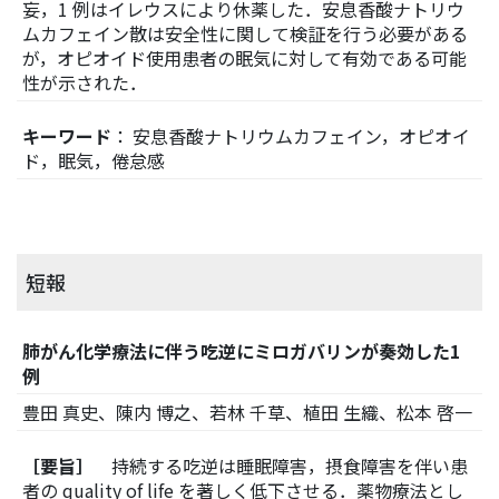
妄，1 例はイレウスにより休薬した．安息香酸ナトリウ
ムカフェイン散は安全性に関して検証を行う必要がある
が，オピオイド使用患者の眠気に対して有効である可能
性が示された．
キーワード
： 安息香酸ナトリウムカフェイン，オピオイ
ド，眠気，倦怠感
短報
肺がん化学療法に伴う吃逆にミロガバリンが奏効した1
例
豊田 真史、陳内 博之、若林 千草、植田 生織、松本 啓一
［要旨］
持続する吃逆は睡眠障害，摂食障害を伴い患
者の quality of life を著しく低下させる．薬物療法とし