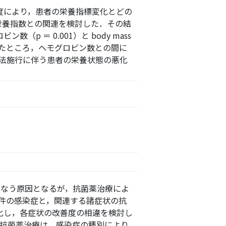
度により，患者の栄養指標変化とどの
，栄養指数との関連を検討した．その結
p ＝ 0.001）と body mass
検討したところ，ヘモグロビン数との間に
療法施行に伴う患者の栄養状態の悪化
損なう原因となるが，抗菌薬治療によ
 件の感染症と，関連する諸症状の抗
別化し，各症状の改善度の相違を検討し
た．抗菌薬治療は，感染症の種別により