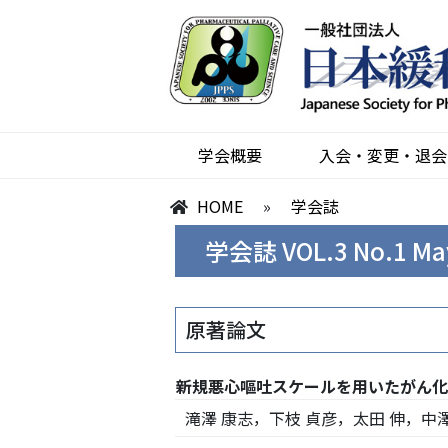
学会概要
入会・変更・退会
HOME
»
学会誌
学会誌 VOL.3 No.1 Ma
原著論文
新規悪心嘔吐スケールを用いたがん化
滝澤 康志，下枝 貞彦，太田 伸，中澤