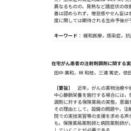
異なるものの，発熱など諸症状の改善
善は認められず，倦怠感やせん妄は
度に関しては期待される生命予後が
キーワード
： 緩和医療，感染症，
在宅がん患者の注射剤調剤に関する実
田中 美和，林 和枝，三浦 篤史，依田
［要旨］
近年，がんの薬物治療や緩
中心静脈栄養を施行する場合には，
調剤に対する保険薬局の実態，意識
その理由として，設備の問題や，注
院での実技実習等の支援を求める声
も，保険薬局薬剤師と病院薬剤師が
していくことが必要である．