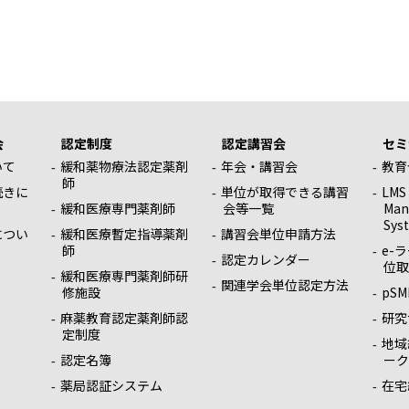
会
認定制度
認定講習会
セミ
いて
緩和薬物療法認定薬剤
年会・講習会
教育
師
続きに
単位が取得できる講習
LMS
緩和医療専門薬剤師
会等一覧
Man
Sys
につい
緩和医療暫定指導薬剤
講習会単位申請方法
師
e-
認定カレンダー
位取
緩和医療専門薬剤師研
関連学会単位認定方法
修施設
pSM
麻薬教育認定薬剤師認
研究
定制度
地域
認定名簿
ーク
薬局認証システム
在宅