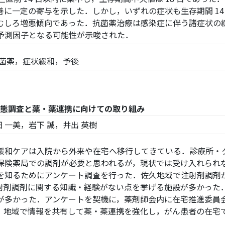
に一定の寄与を示した．しかし，いずれの症状も生存期間 14
むしろ増悪傾向であった．抗菌薬治療は感染症に伴う諸症状の
予測因子となる可能性が示唆された．
抗菌薬，症状緩和，予後
態調査と薬・薬連携に向けての取り組み
 一美，岩下 誠，井出 英樹
和ケアは入院から外来や在宅へ移行してきている．診療所・
保険薬局での調剤が必要と思われるが，現状では受け入れられ
を知るためにアンケート調査を行った．佐久地域で注射剤調剤が
射剤調剤に関する知識・経験がない点を挙げる施設が多かった
が多かった．アンケートを契機に，薬剤師会内に在宅推進委員
，地域で情報を共有して薬・薬連携を強化し，がん患者の在宅