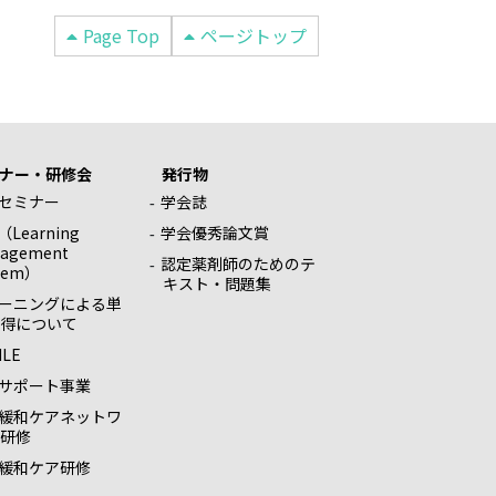
Page Top
ページトップ
ナー・研修会
発行物
セミナー
学会誌
（Learning
学会優秀論文賞
agement
認定薬剤師のためのテ
tem）
キスト・問題集
ラーニングによる単
得について
ILE
サポート事業
緩和ケアネットワ
研修
緩和ケア研修