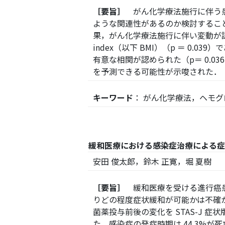
［要旨］
がん化学療法施行に伴う患
ような関連性があるのか検討すること
果，がん化学療法施行に伴い変動が認められ
index（以下 BMI）（p ＝ 
有意な相関が認められた（p＝ 0.
を予測できる可能性が示唆された．
キーワード
： がん化学療法，ヘモグロ
緩和医療における感染症治療による症
安田 俊太郎，鈴木 正寛，堀 夏樹
［要旨］
緩和医療を受ける進行癌患
りどの程度症状緩和が可能かは不確か
菌薬投与前後の変化を STAS-J
た．感染症の発症時期は 44.3%が