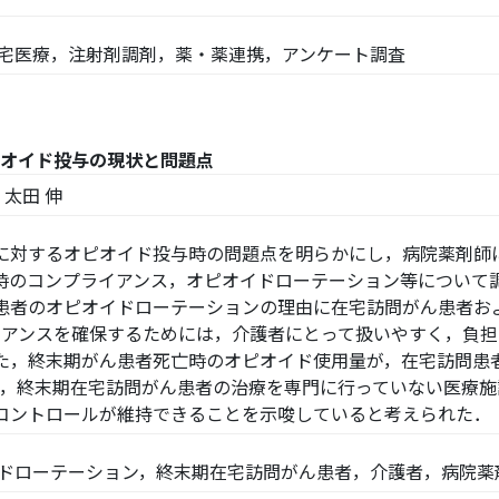
在宅医療，注射剤調剤，薬・薬連携，アンケート調査
オイド投与の現状と問題点
，太田 伸
対するオピオイド投与時の問題点を明らかにし，病院薬剤師
時のコンプライアンス，オピオイドローテーション等について
患者のオピオイドローテーションの理由に在宅訪問がん患者お
ライアンスを確保するためには，介護者にとって扱いやすく，負
た，終末期がん患者死亡時のオピオイド使用量が，在宅訪問患
73），終末期在宅訪問がん患者の治療を専門に行っていない医療
コントロールが維持できることを示唆していると考えられた．
イドローテーション，終末期在宅訪問がん患者，介護者，病院薬