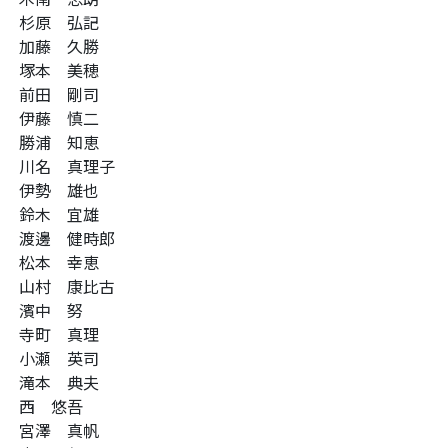
杉原 弘記
加藤 久勝
塚本 美穂
前田 剛司
伊藤 慎二
勝浦 知恵
川名 真理子
伊勢 雄也
鈴木 宜雄
渡邊 健時郎
松本 幸恵
山村 康比古
濱中 努
寺町 真理
小瀬 英司
滝本 典夫
西 悠吾
宮澤 真帆