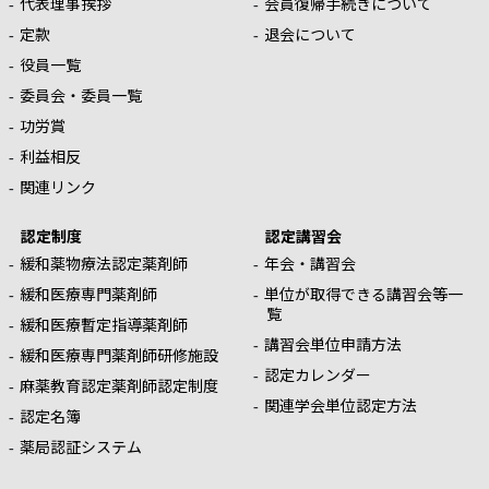
代表理事挨拶
会員復帰手続きについて
定款
退会について
役員一覧
委員会・委員一覧
功労賞
利益相反
関連リンク
認定制度
認定講習会
緩和薬物療法認定薬剤師
年会・講習会
緩和医療専門薬剤師
単位が取得できる講習会等一
覧
緩和医療暫定指導薬剤師
講習会単位申請方法
緩和医療専門薬剤師研修施設
認定カレンダー
麻薬教育認定薬剤師認定制度
関連学会単位認定方法
認定名簿
薬局認証システム