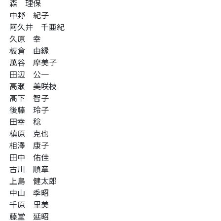
森 理保
中野 紀子
阿久井 千亜紀
久原 幸
板倉 由縁
萬谷 摩美子
田辺 公一
高瀬 美咲枝
髙下 智子
後藤 玲子
田幸 稔
槙原 克也
相澤 康子
田中 佑佳
古川 順章
上島 健太郎
中山 季昭
千原 里美
藤堂 延昭