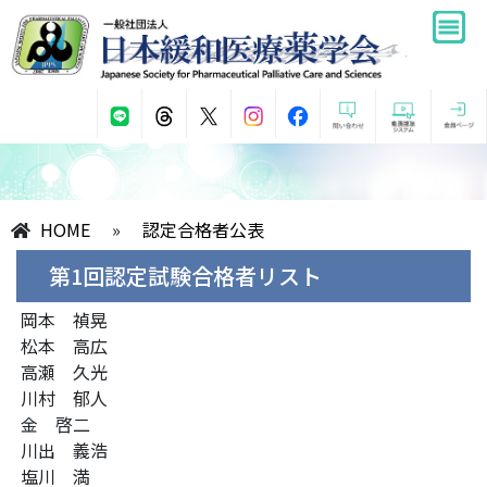
HOME
»
認定合格者公表
第1回認定試験合格者リスト
岡本 禎晃
松本 高広
高瀬 久光
川村 郁人
金 啓二
川出 義浩
塩川 満