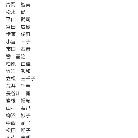
片岡 智美
松永 尚
平山 武司
宮田 広樹
伊東 俊雅
小宮 幸子
市田 泰彦
轡 基治
柏原 由佳
竹迫 秀和
立松 三千子
荒井 千春
長谷川 寛
岩根 裕紀
山村 益己
柳沼 妙子
中西 晶子
松田 唯子
木南 志朗